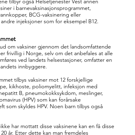
sinene tilbyr også Helsetjenester Vest annen
aksiner i barnevaksinasjonsprogrammet,
vannkopper, BCG-vaksinering eller
i andre injeksjoner som for eksempel B12.
rammet
tilbud om vaksiner gjennom det landsomfattende
 frivillig i Norge, selv om det anbefales at alle
mføres ved landets helsestasjoner, omfatter en
r landets innbyggere.
met tilbys vaksiner mot 12 forskjellige
­pe, kikhoste, poliomyelitt, infeksjon med
 hepatitt B, pneumokokksykdom, meslinger,
omavirus (HPV) som kan forårsake
reft som skyldes HPV. Noen barn tilbys også
ikke har mottatt disse vaksinene kan en få disse
r 20 år. Etter dette kan man fremdeles