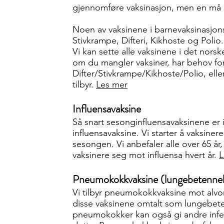
gjennomføre vaksinasjon, men en må d
Noen av vaksinene i barnevaksinasjons
Stivkrampe, Difteri, Kikhoste og Polio
Vi kan sette alle vaksinene i det nor
om du mangler vaksiner, har behov f
Difter/Stivkrampe/Kikhoste/Polio, elle
tilbyr.
Les mer
Influensavaksine
Så snart sesonginfluensavaksinene er i
influensavaksine. Vi starter å vaksine
sesongen. Vi anbefaler alle over 65 å
vaksinere seg mot influensa hvert år.
L
Pneumokokkvaksine (lungebetennel
Vi tilbyr pneumokokkvaksine mot alvo
disse vaksinene omtalt som lungebete
pneumokokker kan også gi andre infe