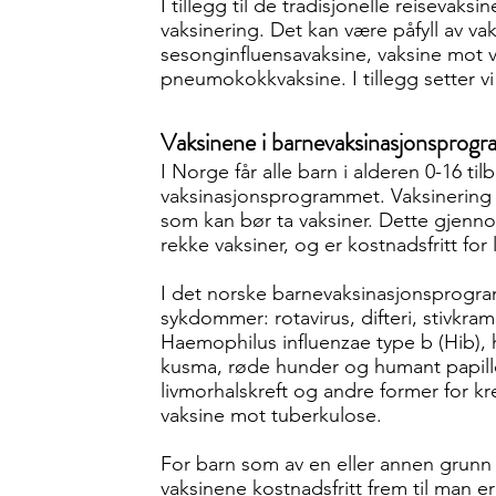
I tillegg til de tradisjonelle reisevak
vaksinering. Det kan være påfyll av v
sesonginfluensavaksine, vaksine mot 
pneumokokkvaksine. I tillegg setter v
Vaksinene i barnevaksinasjonsprog
I Norge får alle barn i alderen 0-16 
vaksinasjonsprogrammet. Vaksinering er
som kan bør ta vaksiner. Dette gjenno
rekke vaksiner, og er kostnadsfritt fo
I det norske barnevaksinasjonsprogram
sykdommer: rotavirus, difteri, stivkram
Haemophilus influenzae type b (Hib),
kusma, røde hunder og humant papill
livmorhalskreft og andre former for k
vaksine mot tuberkulose.
For barn som av en eller annen grunn 
vaksinene kostnadsfritt frem til man e