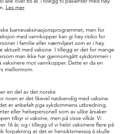
alle over 65 år, i tillegg til pasienter med høy
on.
Les mer
orske barnevaksinasjonsprogrammet, men for
feksjon med vannkopper kan gi høy risiko for
soner i familie eller nærmiljøet som er i høy
re aktuelt med vaksine. I tillegg er det for mange
a dersom man ikke har gjennomgått sykdommen i
i å vaksinere mot vannkopper. Dette er da en
kers mellomrom.
er en del av det norske
r noen er det likevel nødvendig med vaksine.
r det er anbefalt pga sykdommens utbredning.
er eller helsepersonell som av ulike årsaker
n tilbyr vi vaksine, men på visse vilkår. Vi
6 år, og i tillegg vil vi helst vaksinere flere på
k forpakning at det er hensiktsmessig å skulle