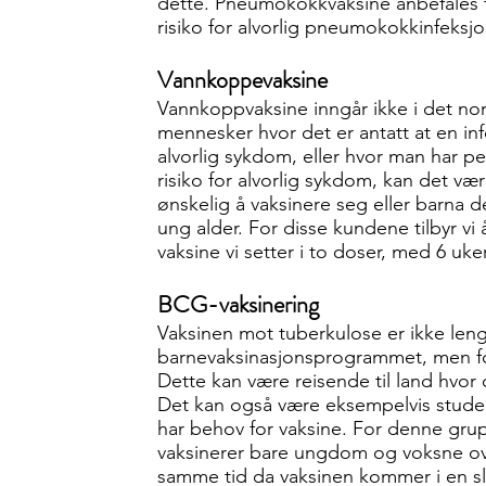
dette. Pneumokokkvaksine anbefales til 
risiko for alvorlig pneumokokkinfeksj
Vannkoppevaksine
Vannkoppvaksine inngår ikke i det n
mennesker hvor det er antatt at en in
alvorlig sykdom, eller hvor man har per
risiko for alvorlig sykdom, kan det væ
ønskelig å vaksinere seg eller barn
ung alder. For disse kundene tilbyr v
vaksine vi setter i to doser, med 6 u
BCG-vaksinering
Vaksinen mot tuberkulose er ikke leng
barnevaksinasjonsprogrammet, men fo
Dette kan være reisende til land hvo
Det kan også være eksempelvis student
har behov for vaksine. For denne gruppe
vaksinerer bare ungdom og voksne over 1
samme tid da vaksinen kommer i en sli