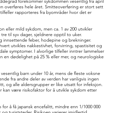
ddegrad forekommer sykdommen vesentlig fra april
 overføres hele året. Smitteoverføring er stort sett
ilfeller rapporteres fra byområder hvor det er
jon eller mild sykdom, men ca. 1 av 200 utvikler
tre til syv dager, sjeldnere opptil to uker.
g innsettende feber, hodepine og brekninger.
hvert utvikles nakkestivhet, forvirring, spastisitet og
le symptomer. I alvorlige tilfeller inntrer lammelser
 en dødelighet på 25 % eller mer, og neurologiske
esentlig barn under 10 år, mens de fleste voksne
isende fra andre deler av verden har vanligvis ingen
t, og alle aldersgrupper er like utsatt for infeksjon.
 kan være risikofaktor for å utvikle sykdom etter
iko for å få japansk encefalitt, mindre enn 1/1000 000
 og turiststeder. Risikoen varierer imidlertid