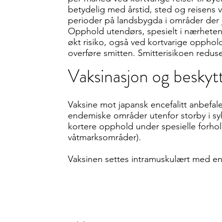
betydelig med årstid, sted og reisens 
perioder på landsbygda i områder der j
Opphold utendørs, spesielt i nærheten
økt risiko, også ved kortvarige opphold.
overføre smitten. Smitterisikoen reduse
Vaksinasjon og beskyt
Vaksine mot japansk encefalitt anbefal
endemiske områder utenfor storby i s
kortere opphold under spesielle forhold 
våtmarksområder).
Vaksinen settes intramuskulært med e