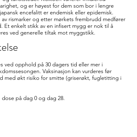
varighet, og er høyest for dem som bor i lengre
apansk encefalitt er endemisk eller epidemisk.
 av rismarker og etter mørkets frembrudd medfører
 Et enkelt stikk av en infisert mygg er nok til å
res ved generelle tiltak mot myggstikk.
telse
es ved opphold på 30 dagers tid eller mer i
ykdomssesongen. Vaksinasjon kan vurderes før
med økt risiko for smitte (griserøkt, fugletitting i
n dose på dag 0 og dag 28.