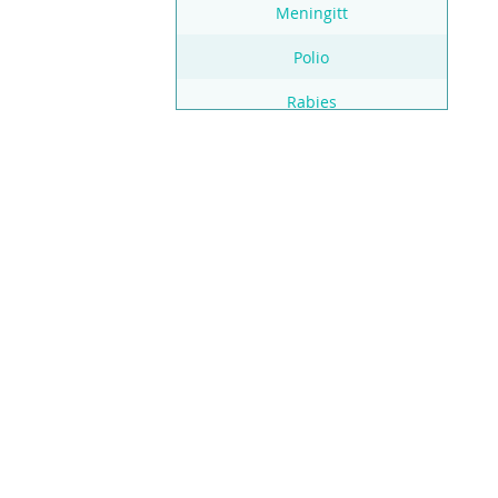
Meningitt
Polio
Rabies
Rotavirus
Schistosomisasis
Skogflåttencefalitt (TBE)1
Stivkrampe (Tetanus)
Trypanosomiasis (sovesyke)