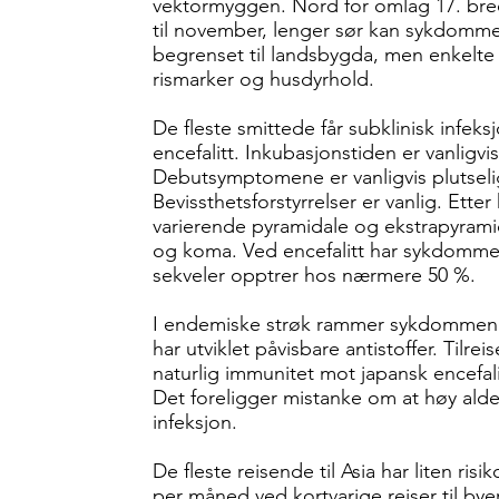
vektormyggen. Nord for omlag 17. bre
til november, lenger sør kan sykdommen
begrenset til landsbygda, men enkelte t
rismarker og husdyrhold.
De fleste smittede får subklinisk infeks
encefalitt. Inkubasjonstiden er vanligvis 
Debutsymptomene er vanligvis plutseli
Bevissthetsforstyrrelser er vanlig. Etter 
varierende pyramidale og ekstrapyramida
og koma. Ved encefalitt har sykdommen
sekveler opptrer hos nærmere 50 %.
I endemiske strøk rammer sykdommen v
har utviklet påvisbare antistoffer. Tilre
naturlig immunitet mot japansk encefalit
Det foreligger mistanke om at høy alder
infeksjon.
De fleste reisende til Asia har liten ris
per måned ved kortvarige reiser til byer