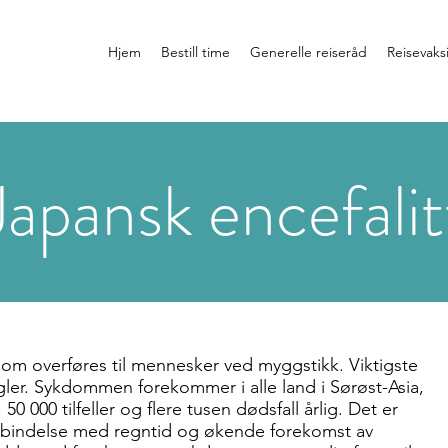
Hjem
Bestill time
Generelle reiseråd
Reisevaks
Japansk encefalit
 som overføres til mennesker ved myggstikk. Viktigste
ugler. Sykdommen forekommer i alle land i Sørøst-Asia,
50 000 tilfeller og flere tusen dødsfall årlig. Det er
orbindelse med regntid og økende forekomst av