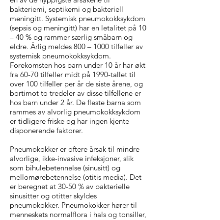
bakteriemi, septikemi og bakteriell
meningitt. Systemisk pneumokokksykdom
(sepsis og meningitt) har en letalitet på 10
– 40 % og rammer særlig småbarn og
eldre. Årlig meldes 800 – 1000 tilfeller av
systemisk pneumokokksykdom.
Forekomsten hos barn under 10 år har økt
fra 60-70 tilfeller midt på 1990-tallet til
over 100 tilfeller per år de siste årene, og
bortimot to tredeler av disse tilfellene er
hos barn under 2 år. De fleste barna som
rammes av alvorlig pneumokokksykdom
er tidligere friske og har ingen kjente
disponerende faktorer.
Pneumokokker er oftere årsak til mindre
alvorlige, ikke-invasive infeksjoner, slik
som bihulebetennelse (sinusitt) og
mellom­ørebetennelse (otitis media). Det
er beregnet at 30-50 % av bakterielle
sinusitter og otitter skyldes
pneumokokker. Pneumokokker hører til
menneskets normalflora i hals og tonsiller,