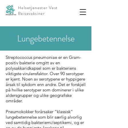
Helsetjenester Vest
Reisevaksiner
Lungebetennelse
Streptococcus pneumoniae er en Gram-
positiv bakterie omgitt av en
polysakkaridkapsel som er bakteriens
viktigste virulensfaktor. Over 90 serotyper
er kjent. Noen av serotypene er hyppigere
årsak til sykdom enn andre. Det er forskjell
på hvilke serotyper som dominerer i ulike
aldersgrupper og ulike geografiske
områder.
Pneumokokker forårsaker ”klassisk”
lungebetennelse som blir særlig alvorlig
ved samtidig bakteriemi/septikemi, og er
en av de hyppigste årsakene til